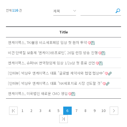
116
전체
건
Title
엔케이맥스, TKI불응 비소세포폐암 임상 첫 환자 투약
비건 단백질 보충제 ‘엔케이365프로틴’, 26일 런칭 방송 진행
엔케이맥스, 슈퍼NK 면역항암제 임상 1/2a상 첫 종료 선언
[인터뷰] 박상우 엔케이맥스 대표 "글로벌 제약사와 협업 협상中"
[인터뷰] 박상우 엔케이맥스 대표 "NK세포치료 시장 선도할 것"
엔케이맥스, 미국법인 새로운 CMO 영입
1
2
3
4
5
6
7
8
9
10