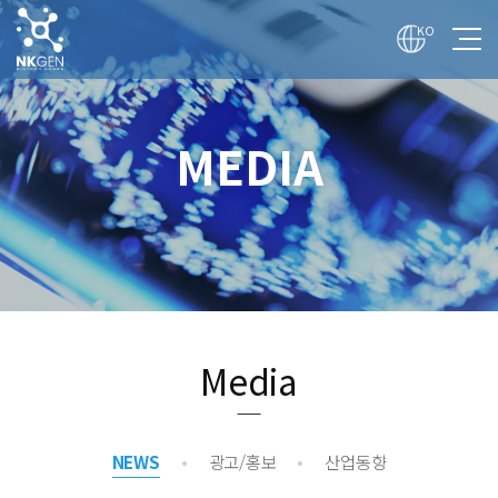
전
체
KO
메
뉴
보
기
회사
MEDIA
기술
사업
투자
매체
채용
Media
NEWS
광고/홍보
산업동향